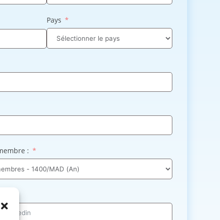
Pays
 membre :