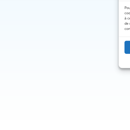
Pou
coo
à c
de 
con