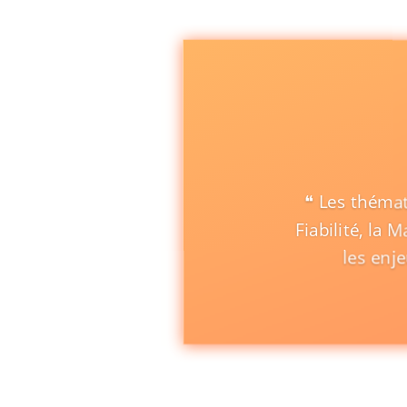
❝
Les théma
Fiabilité, la 
les enj