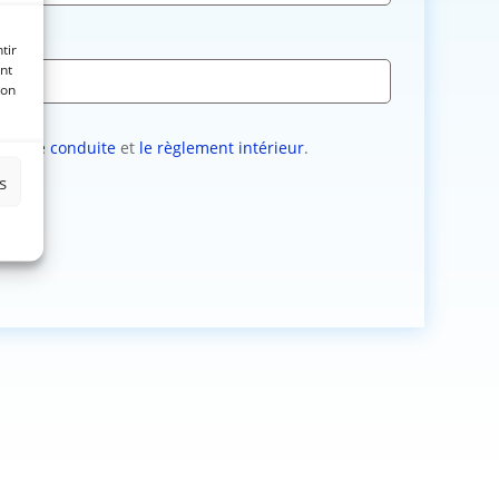
tir
nt
son
code de conduite
et
le règlement intérieur
.
s